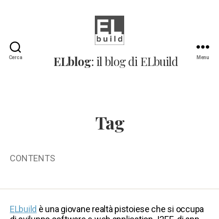
ELblog:
ELblog
: il blog di ELbuild
Cerca
Menu
Il
blog
di
ELbuild
Tag
CONTENTS
ELbuild
è una giovane realtà pistoiese che si occupa