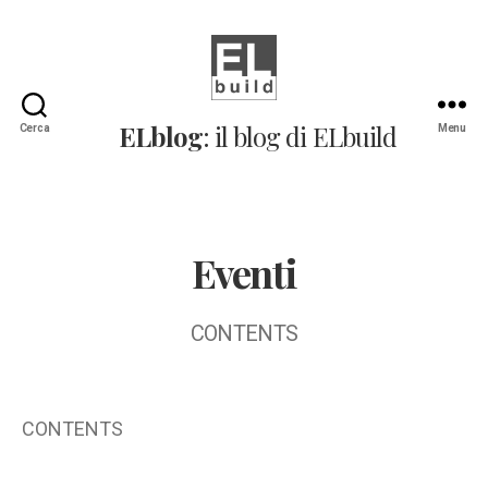
ELblog:
ELblog
: il blog di ELbuild
Cerca
Menu
Il
blog
di
ELbuild
Eventi
CONTENTS
CONTENTS