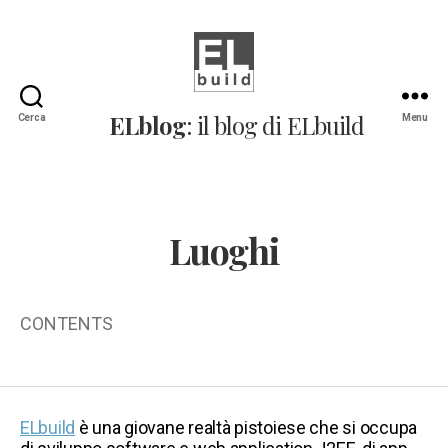
ELblog:
ELblog
: il blog di ELbuild
Cerca
Menu
Il
blog
di
ELbuild
Luoghi
CONTENTS
ELbuild
è una giovane realtà pistoiese che si occupa