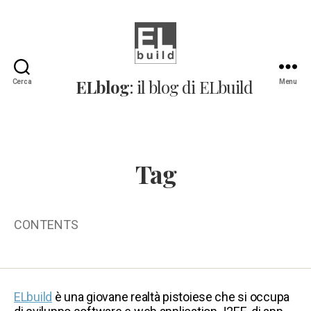
ELblog:
ELblog
: il blog di ELbuild
Cerca
Menu
Il
blog
di
ELbuild
Tag
CONTENTS
ELbuild
è una giovane realtà pistoiese che si occupa