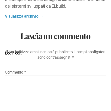
dei sistemi sviluppati da ELbuild.
Visualizza archivio
→
Lascia un commento
Il tuo indirizzo email non sarà pubblicato.
I campi obbligatori
Login con:
sono contrassegnati
*
Commento
*