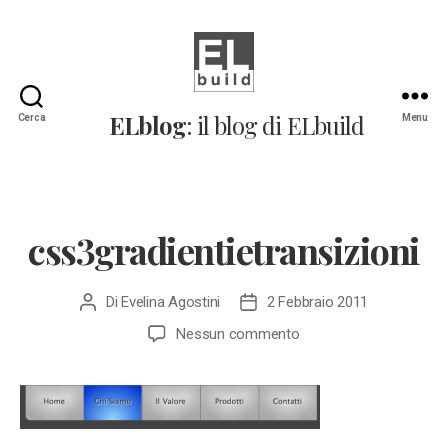
ELblog:
ELblog
: il blog di ELbuild
Cerca
Menu
Il
blog
di
ELbuild
css3gradientietransizioni
Di
Evelina Agostini
2 Febbraio 2011
Autore
Data
articolo
dell'articolo
su
Nessun commento
css3gradientietransizio