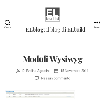
ELblog:
ELblog
: il blog di ELbuild
Cerca
Menu
Il
blog
di
ELbuild
Moduli Wysiwyg
Di
Evelina Agostini
15 Novembre 2011
Autore
Data
articolo
dell'articolo
su
Nessun commento
Moduli
Wysiwyg