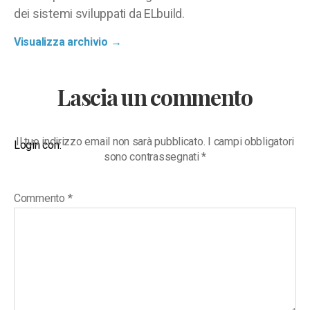
dei sistemi sviluppati da ELbuild.
Visualizza archivio
→
Lascia un commento
Il tuo indirizzo email non sarà pubblicato.
I campi obbligatori
Login con:
sono contrassegnati
*
Commento
*