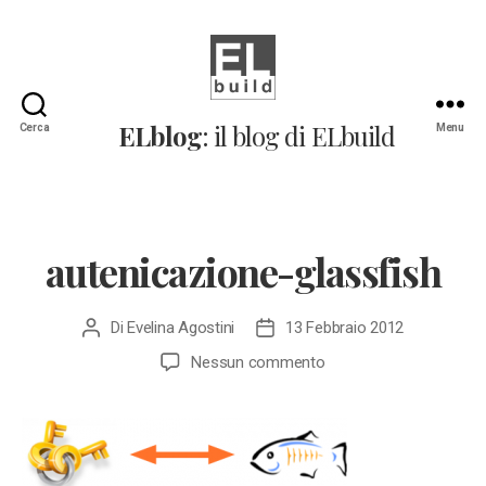
ELblog:
ELblog
: il blog di ELbuild
Cerca
Menu
Il
blog
di
ELbuild
autenicazione-glassfish
Di
Evelina Agostini
13 Febbraio 2012
Autore
Data
articolo
dell'articolo
su
Nessun commento
autenicazione-
glassfish