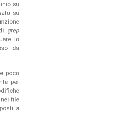
minio su
sato su
unzione
 di
grep
uare lo
esso da
re poco
nte per
difiche
nei file
posti a