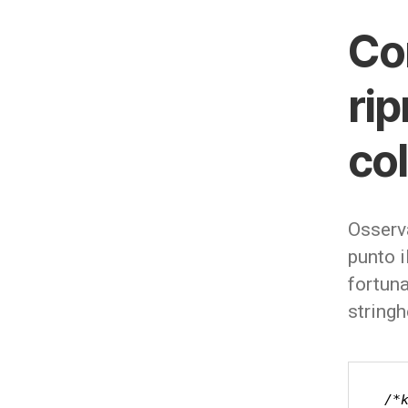
Co
rip
col
Osserva
punto i
fortun
string
/*