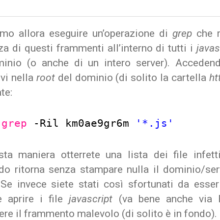
mo allora eseguire un’operazione di
grep
che r
a di questi frammenti all’interno di tutti i
javas
inio (o anche di un intero server). Accede
vi nella
root
del dominio (di solito la cartella
ht
ate:
grep
-Ril km0ae9gr6m 
'*.js'
sta maniera otterrete una lista dei file infetti
o ritorna senza stampare nulla il dominio/ser
 Se invece siete stati così sfortunati da esser 
e aprire i file
javascript
(va bene anche via 
re il frammento malevolo (di solito è in fondo).