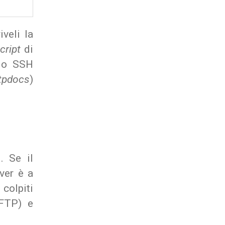
iveli la
cript
di
ndo SSH
tpdocs
)
. Se il
ver è a
colpiti
FTP) e