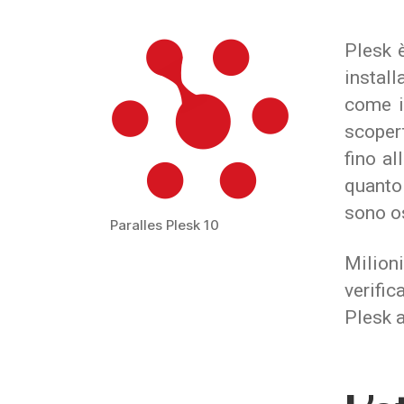
Plesk è
install
come il
scope
fino a
quanto
sono os
Paralles Plesk 10
Milion
verifi
Plesk 