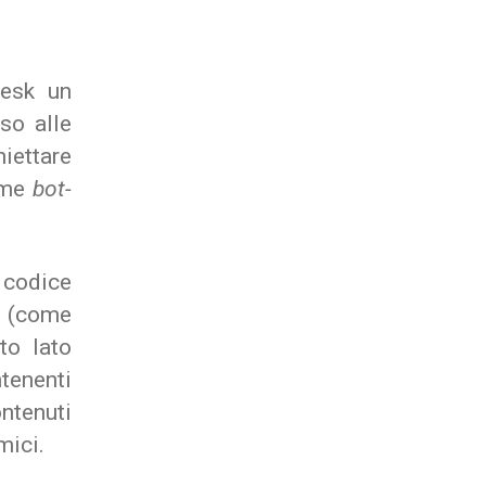
lesk un
so alle
iettare
come
bot-
e codice
i (come
to lato
ntenenti
ontenuti
mici.