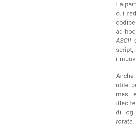
La part
cui re
codice
ad-hoc
ASCII
script
rimuov
Anche 
utile 
mesi e
illecit
di log
rotate
.