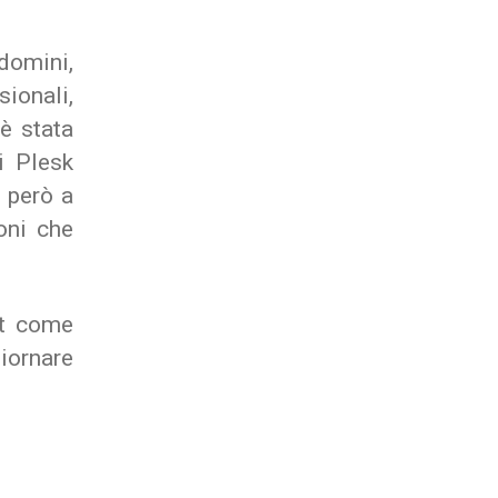
 domini,
sionali,
è stata
i Plesk
 però a
oni che
st come
iornare