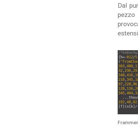
Dal pun
pezzo
provoc
estens
Framment