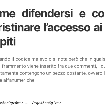
me difendersi e c
ristinare l’accesso ai 
piti
ndo il codice malevolo si nota però che in quals
l frammento viene inserito fra due commenti, i q
atamente contengono un pezzo costante, ovvero 
he alfanumeriche:
km0ae9gr6m*/ …  /*qhk6sa6g1c*/