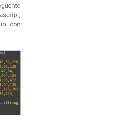
seguente
cript,
nio con