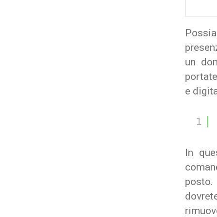
Possia
presenz
un dom
portate
e digit
1
In que
comand
posto.
dovret
rimuove