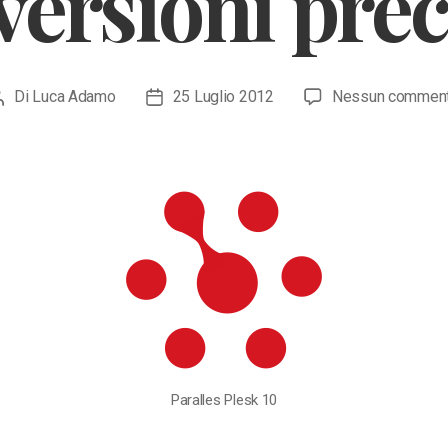
 versioni pre
Di
Luca Adamo
25 Luglio 2012
Nessun commen
Autore
Data
articolo
dell'articolo
Paralles Plesk 10