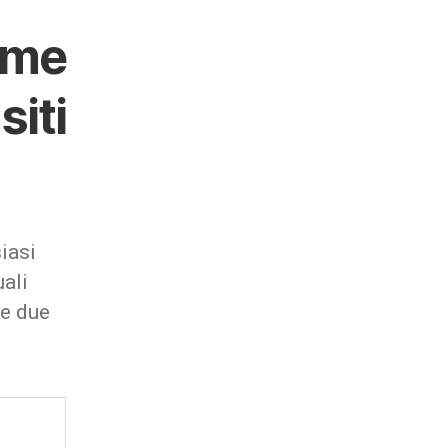
ome
siti
iasi
uali
le due