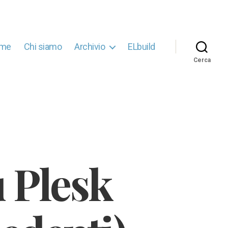
me
Chi siamo
Archivio
ELbuild
Cerca
u Plesk