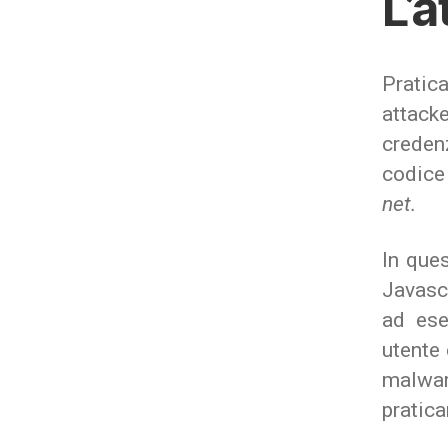
L’a
Pratic
attack
creden
codice
net.
In ques
Javasc
ad ese
utente 
malware
pratic