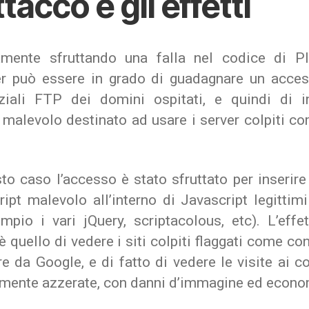
ttacco e gli effetti
amente sfruttando una falla nel codice di P
er può essere in grado di guadagnare un acces
ziali FTP dei domini ospitati, e quindi di in
 malevolo destinato ad usare i server colpiti 
to caso l’accesso è stato sfruttato per inserir
ript malevolo all’interno di Javascript legittim
mpio i vari jQuery, scriptacolous, etc). L’effet
è quello di vedere i siti colpiti flaggati come co
 da Google, e di fatto di vedere le visite ai c
amente azzerate, con danni d’immagine ed econo