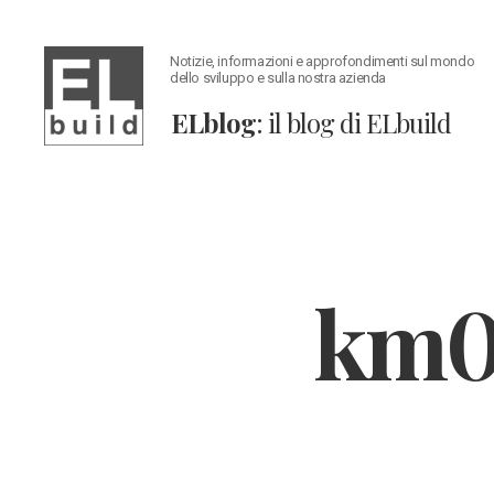
Notizie, informazioni e approfondimenti sul mondo
dello sviluppo e sulla nostra azienda
ELblog
: il blog di ELbuild
ELblog:
Il
blog
di
ELbuild
km0