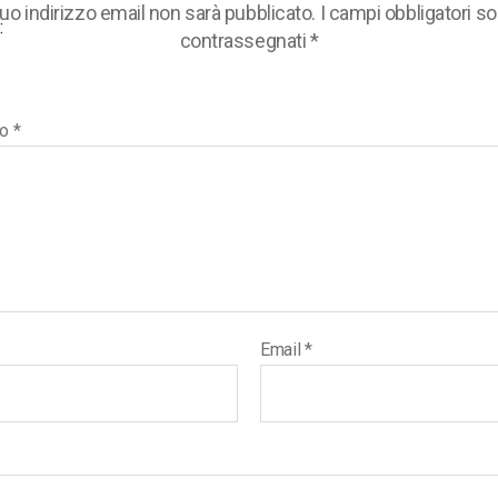
 tuo indirizzo email non sarà pubblicato.
I campi obbligatori s
:
contrassegnati
*
to
*
Email
*