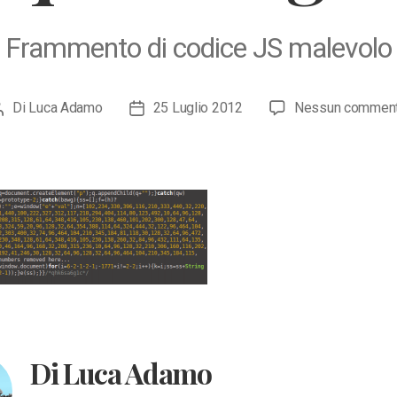
Frammento di codice JS malevolo
Di
Luca Adamo
25 Luglio 2012
Nessun commen
Autore
Data
articolo
dell'articolo
Di Luca Adamo