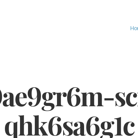
Ho
ae9gr6m-scr
qhk6sa6g1c