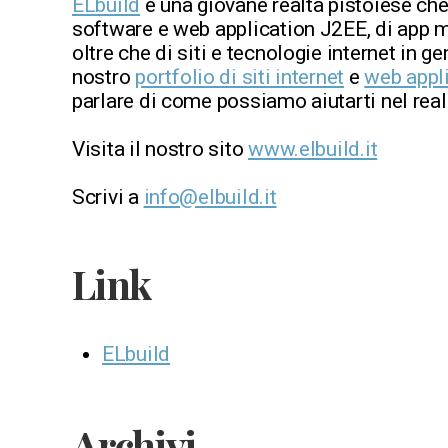
ELbuild
è una giovane realtà pistoiese che
software e web application J2EE, di app m
oltre che di siti e tecnologie internet in ge
nostro
portfolio di siti internet
e
web appl
parlare di come possiamo aiutarti nel reali
Visita il nostro sito
www.elbuild.it
Scrivi a
info@elbuild.it
Link
ELbuild
Archivi