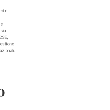
 ed è
ue
 sia
J2SE,
gestione
azionali.
o