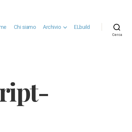
me
Chi siamo
Archivio
ELbuild
Cerca
ipt-