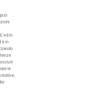
 può
zioni
E ed in
 è in
izzando
etenze
osciuti
ale le
creative,
dei