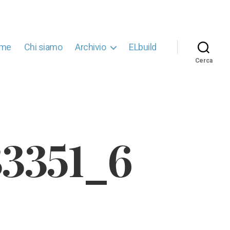
me
Chi siamo
Archivio
ELbuild
Cerca
33351_6