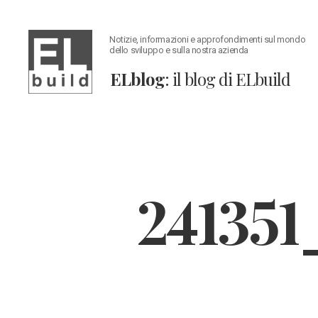
Notizie, informazioni e approfondimenti sul mondo
dello sviluppo e sulla nostra azienda
ELblog
: il blog di ELbuild
ELblog:
Il
blog
di
ELbuild
241351