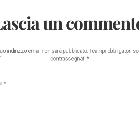
Lascia un comment
 tuo indirizzo email non sarà pubblicato.
I campi obbligatori s
:
contrassegnati
*
to
*