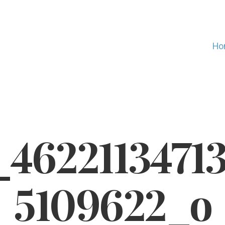
Ho
_4622113471
5109622_o