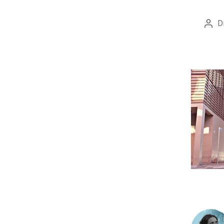
D
Auto
artic