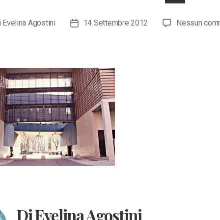
i
Evelina Agostini
14 Settembre 2012
Nessun com
re
Data
olo
dell'articolo
Di Evelina Agostini