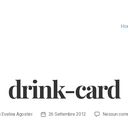
Ho
drink-card
i
Evelina Agostini
26 Settembre 2012
Nessun com
re
Data
olo
dell'articolo