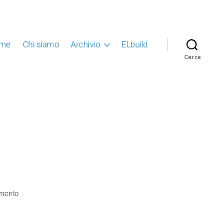
me
Chi siamo
Archivio
ELbuild
Cerca
su
mento
drink-
card