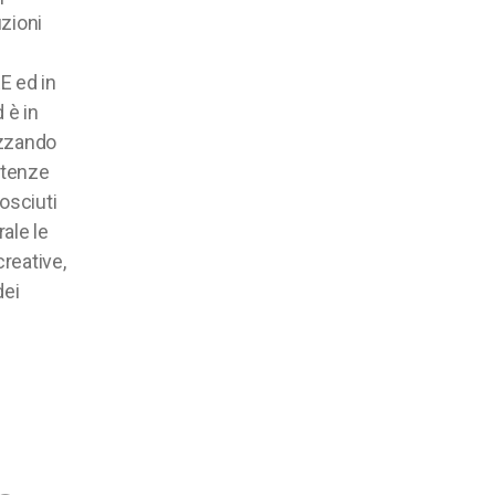
zioni
E ed in
 è in
izzando
etenze
osciuti
ale le
creative,
dei