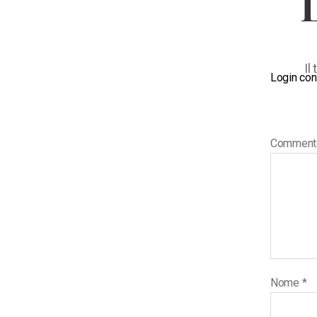
Il
Login con
Commen
Nome
*