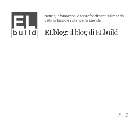
Notizie, informazioni e approfondimenti sul mondo
dello sviluppo e sulla nostra azienda
ELblog
: il blog di ELbuild
ELblog:
Il
blog
di
ELbuild
D
Auto
artic