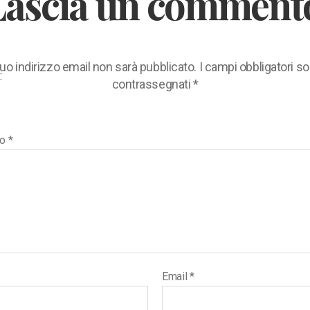
Lascia un comment
 tuo indirizzo email non sarà pubblicato.
I campi obbligatori s
:
contrassegnati
*
to
*
Email
*