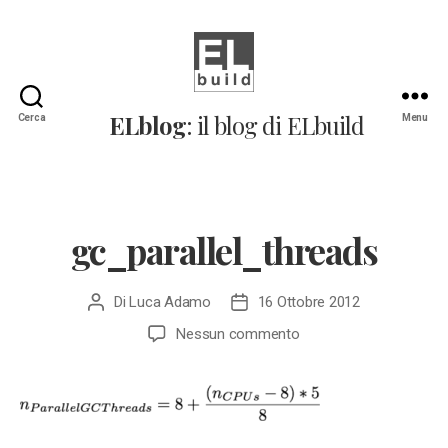
ELblog:
ELblog
: il blog di ELbuild
Cerca
Menu
Il
blog
di
ELbuild
gc_parallel_threads
Di
Luca Adamo
16 Ottobre 2012
Autore
Data
articolo
dell'articolo
su
Nessun commento
gc_parallel_threads