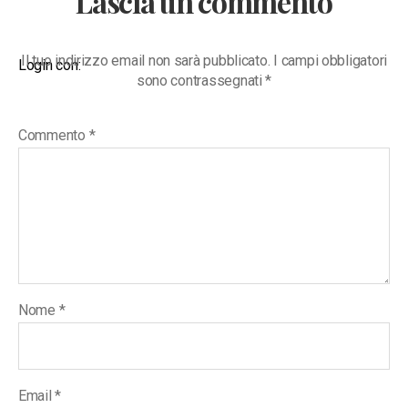
Lascia un commento
Il tuo indirizzo email non sarà pubblicato.
I campi obbligatori
Login con:
sono contrassegnati
*
Commento
*
Nome
*
Email
*