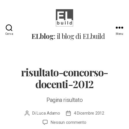
ELblog:
ELblog
: il blog di ELbuild
Cerca
Menu
Il
blog
di
ELbuild
risultato-concorso-
docenti-2012
Pagina risultato
Di
Luca Adamo
4 Dicembre 2012
Autore
Data
articolo
dell'articolo
su
Nessun commento
risultato-