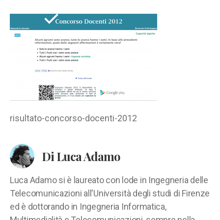
concorso-
docenti-
2012
risultato-concorso-docenti-2012
Di Luca Adamo
Luca Adamo si è laureato con lode in Ingegneria delle
Telecomunicazioni all'Università degli studi di Firenze
ed è dottorando in Ingegneria Informatica,
Multimedialità e Telecomunicazioni, sempre nella