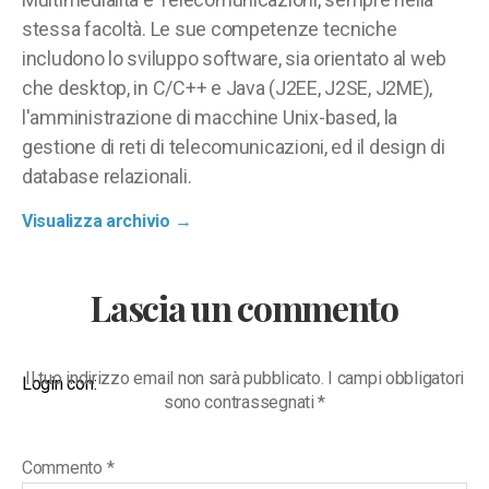
stessa facoltà. Le sue competenze tecniche
includono lo sviluppo software, sia orientato al web
che desktop, in C/C++ e Java (J2EE, J2SE, J2ME),
l'amministrazione di macchine Unix-based, la
gestione di reti di telecomunicazioni, ed il design di
database relazionali.
Visualizza archivio
→
Lascia un commento
Il tuo indirizzo email non sarà pubblicato.
I campi obbligatori
Login con:
sono contrassegnati
*
Commento
*