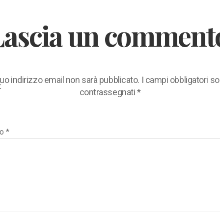
Lascia un comment
 tuo indirizzo email non sarà pubblicato.
I campi obbligatori s
:
contrassegnati
*
to
*