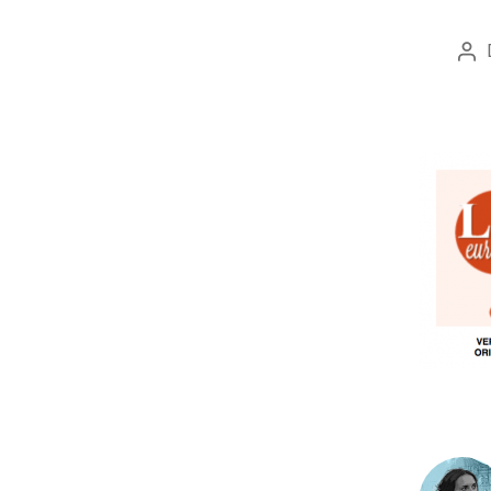
Aut
art