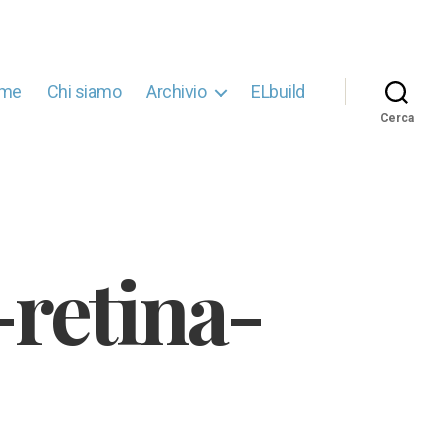
me
Chi siamo
Archivio
ELbuild
Cerca
retina-