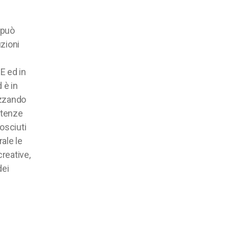
 può
zioni
E ed in
 è in
izzando
etenze
osciuti
ale le
creative,
dei