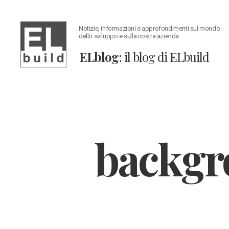
Notizie, informazioni e approfondimenti sul mondo
dello sviluppo e sulla nostra azienda
ELblog
: il blog di ELbuild
ELblog:
Il
blog
di
ELbuild
backgr