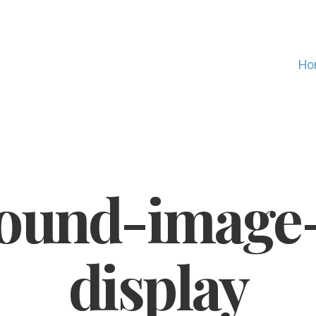
Ho
ound-image-
display