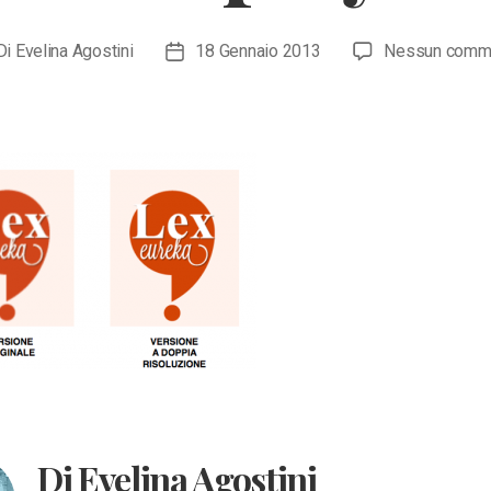
Di
Evelina Agostini
18 Gennaio 2013
Nessun comm
ore
Data
icolo
dell'articolo
Di Evelina Agostini