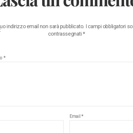
 tuo indirizzo email non sarà pubblicato.
I campi obbligatori s
:
contrassegnati
*
to
*
Email
*