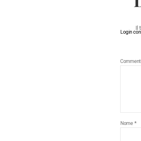
Il
Login con
Commen
Nome
*