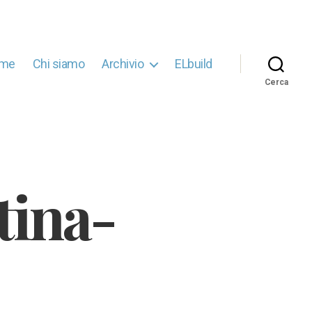
me
Chi siamo
Archivio
ELbuild
Cerca
tina-