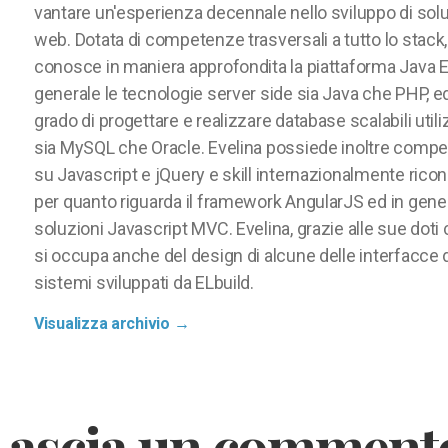
vantare un'esperienza decennale nello sviluppo di solu
web. Dotata di competenze trasversali a tutto lo stack,
conosce in maniera approfondita la piattaforma Java E
generale le tecnologie server side sia Java che PHP, ed
grado di progettare e realizzare database scalabili util
sia MySQL che Oracle. Evelina possiede inoltre comp
su Javascript e jQuery e skill internazionalmente ricon
per quanto riguarda il framework AngularJS ed in gener
soluzioni Javascript MVC. Evelina, grazie alle sue doti 
si occupa anche del design di alcune delle interfacce 
sistemi sviluppati da ELbuild.
Visualizza archivio
→
Lascia un comment