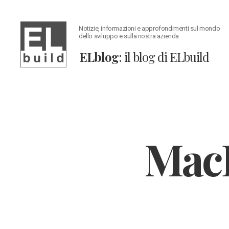
Notizie, informazioni e approfondimenti sul mondo
dello sviluppo e sulla nostra azienda
ELblog
: il blog di ELbuild
ELblog:
Il
blog
di
ELbuild
MacB