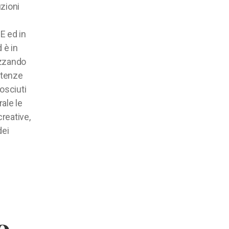
zioni
E ed in
 è in
izzando
etenze
osciuti
ale le
creative,
dei
o