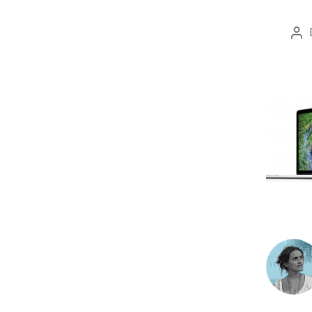
Aut
art