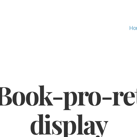
Ho
ook-pro-re
display