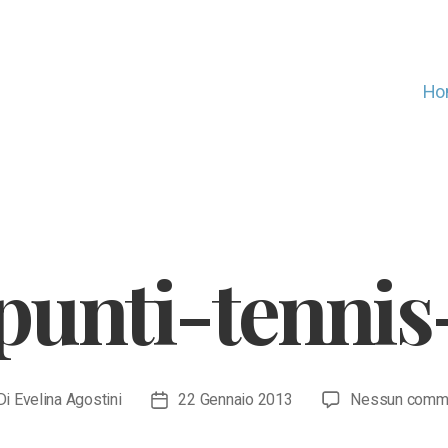
Ho
unti-tennis
Di
Evelina Agostini
22 Gennaio 2013
Nessun comm
ore
Data
icolo
dell'articolo