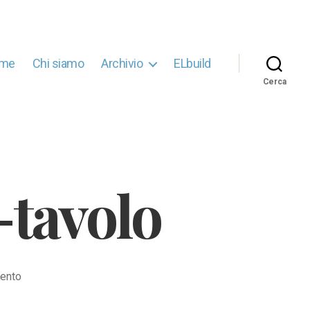
me
Chi siamo
Archivio
ELbuild
Cerca
-tavolo
su
ento
Segnapunti-
tennis-