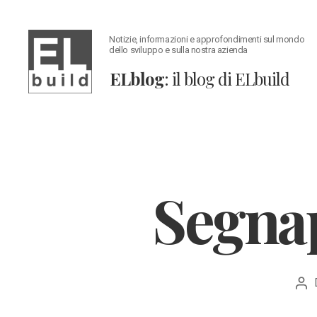
Notizie, informazioni e approfondimenti sul mondo
dello sviluppo e sulla nostra azienda
ELblog
: il blog di ELbuild
ELblog:
Il
blog
di
ELbuild
Segnap
Aut
art