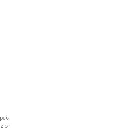
tavolo
 può
zioni