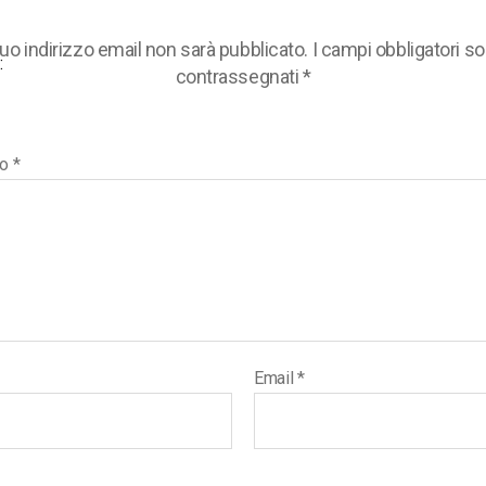
 tuo indirizzo email non sarà pubblicato.
I campi obbligatori s
:
contrassegnati
*
to
*
Email
*