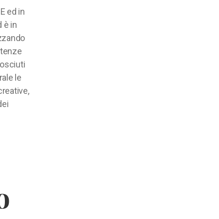
E ed in
 è in
izzando
etenze
osciuti
ale le
creative,
dei
o