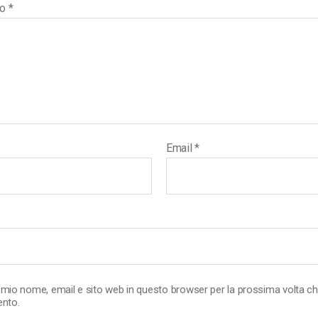
to
*
Email
*
l mio nome, email e sito web in questo browser per la prossima volta c
nto.