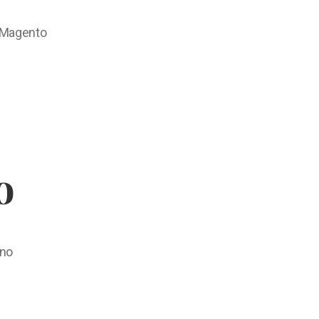
 Magento
o
ono