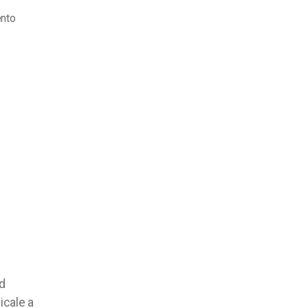
su
nto
logo-
colori
d
icale a