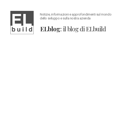
Notizie, informazioni e approfondimenti sul mondo
dello sviluppo e sulla nostra azienda
ELblog
: il blog di ELbuild
ELblog:
Il
blog
di
ELbuild