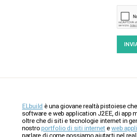
ELbuild
è una giovane realtà pistoiese che
software e web application J2EE, di app m
oltre che di siti e tecnologie internet in ge
nostro
portfolio di siti internet
e
web appl
parlare di come possiamo aiutarti nel reali