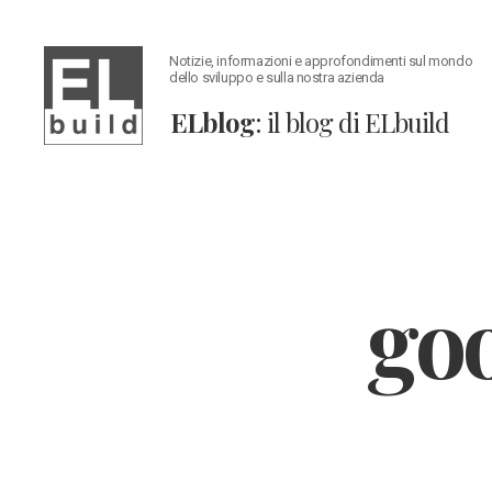
Notizie, informazioni e approfondimenti sul mondo
dello sviluppo e sulla nostra azienda
ELblog
: il blog di ELbuild
ELblog:
Il
blog
di
ELbuild
goo