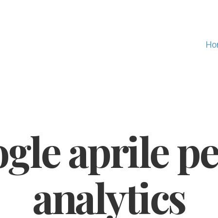
Ho
gle aprile p
analytics