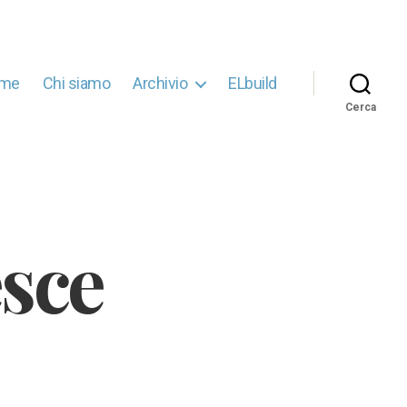
me
Chi siamo
Archivio
ELbuild
Cerca
esce