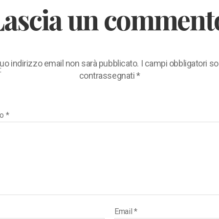
Lascia un comment
 tuo indirizzo email non sarà pubblicato.
I campi obbligatori s
:
contrassegnati
*
to
*
Email
*