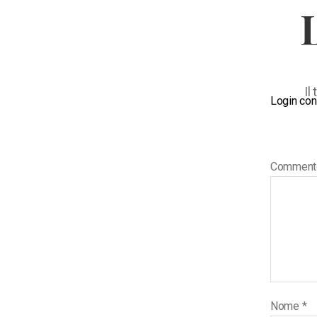
Il
Login con
Commen
Nome
*