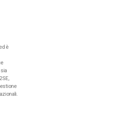
 ed è
ue
 sia
J2SE,
gestione
azionali.