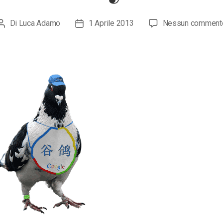
Di
Luca Adamo
1 Aprile 2013
Nessun comment
Autore
Data
articolo
dell'articolo