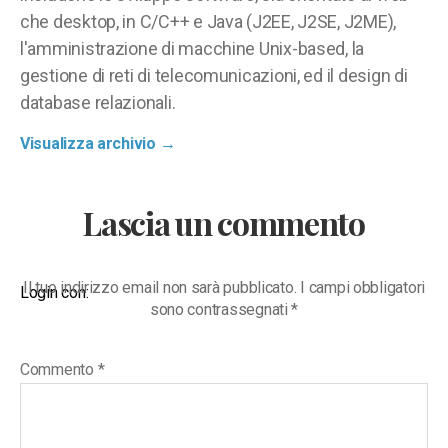
che desktop, in C/C++ e Java (J2EE, J2SE, J2ME),
l'amministrazione di macchine Unix-based, la
gestione di reti di telecomunicazioni, ed il design di
database relazionali.
Visualizza archivio
→
Lascia un commento
Il tuo indirizzo email non sarà pubblicato.
I campi obbligatori
Login con:
sono contrassegnati
*
Commento
*