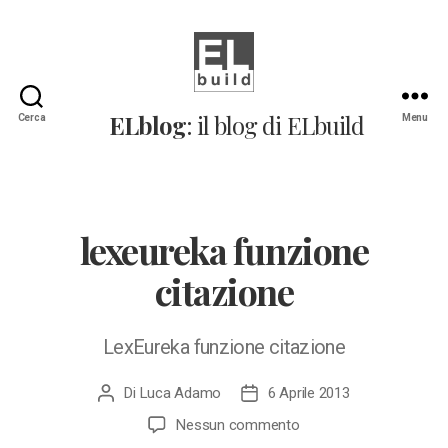
ELblog:
ELblog
: il blog di ELbuild
Cerca
Menu
Il
blog
di
ELbuild
lexeureka funzione
citazione
LexEureka funzione citazione
Di
Luca Adamo
6 Aprile 2013
Autore
Data
articolo
dell'articolo
su
Nessun commento
lexeureka