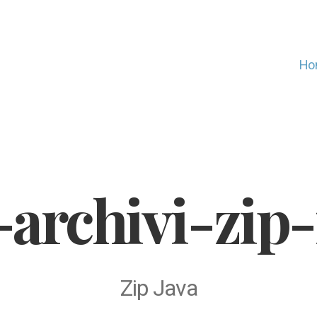
Ho
-archivi-zip-
Zip Java