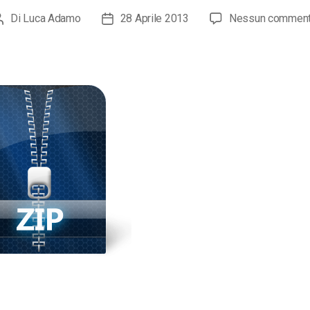
Di
Luca Adamo
28 Aprile 2013
Nessun commen
Autore
Data
articolo
dell'articolo