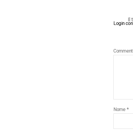
Il
Login con
Commen
Nome
*