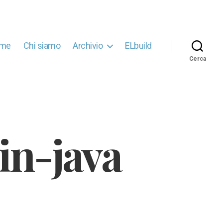
me
Chi siamo
Archivio
ELbuild
Cerca
in-java