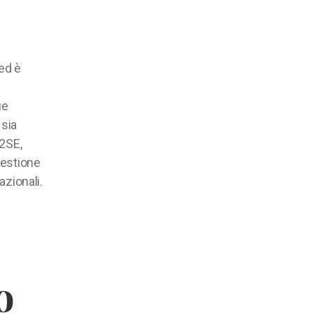
 ed è
ue
 sia
J2SE,
gestione
azionali.
o