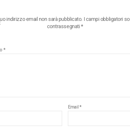
 tuo indirizzo email non sarà pubblicato.
I campi obbligatori s
:
contrassegnati
*
to
*
Email
*