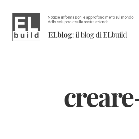
Notizie, informazioni e approfondimenti sul mondo
dello sviluppo e sulla nostra azienda
ELblog
: il blog di ELbuild
ELblog:
Il
blog
di
ELbuild
creare