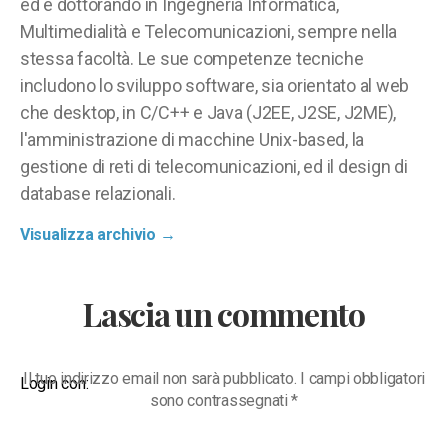
ed è dottorando in Ingegneria Informatica,
Multimedialità e Telecomunicazioni, sempre nella
stessa facoltà. Le sue competenze tecniche
includono lo sviluppo software, sia orientato al web
che desktop, in C/C++ e Java (J2EE, J2SE, J2ME),
l'amministrazione di macchine Unix-based, la
gestione di reti di telecomunicazioni, ed il design di
database relazionali.
Visualizza archivio
→
Lascia un commento
Il tuo indirizzo email non sarà pubblicato.
I campi obbligatori
Login con:
sono contrassegnati
*