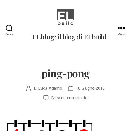
ELblog:
ELblog
: il blog di ELbuild
Cerca
Menu
Il
blog
di
ELbuild
ping-pong
Di
Luca Adamo
10 Giugno 2013
Autore
Data
articolo
dell'articolo
su
Nessun commento
ping-
pong