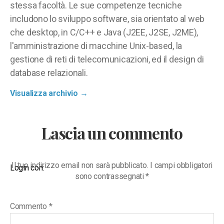
stessa facoltà. Le sue competenze tecniche
includono lo sviluppo software, sia orientato al web
che desktop, in C/C++ e Java (J2EE, J2SE, J2ME),
l'amministrazione di macchine Unix-based, la
gestione di reti di telecomunicazioni, ed il design di
database relazionali.
Visualizza archivio
→
Lascia un commento
Il tuo indirizzo email non sarà pubblicato.
I campi obbligatori
Login con:
sono contrassegnati
*
Commento
*