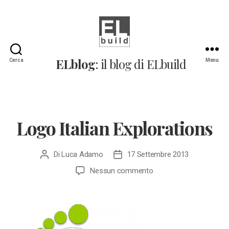
ELblog:
ELblog
: il blog di ELbuild
Cerca
Menu
Il
blog
di
ELbuild
Logo Italian Explorations
Di
Luca Adamo
17 Settembre 2013
Autore
Data
articolo
dell'articolo
su
Nessun commento
Logo
Italian
Explorations