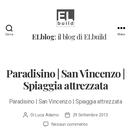
ELblog:
ELblog
: il blog di ELbuild
Cerca
Menu
Il
blog
di
ELbuild
Paradisino | San Vincenzo |
Spiaggia attrezzata
Paradisino | San Vincenzo | Spiaggia attrezzata
Di
Luca Adamo
29 Settembre 2013
Autore
Data
articolo
dell'articolo
su
Nessun commento
Paradisino