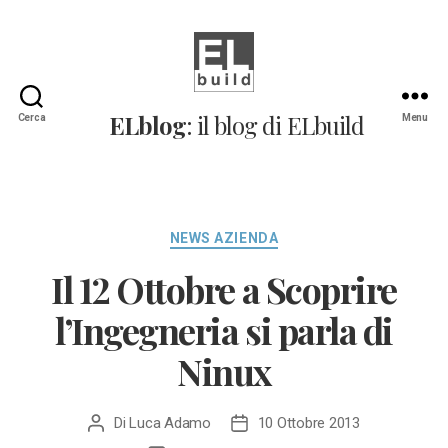
ELblog:
ELblog
: il blog di ELbuild
Cerca
Menu
Il
blog
di
ELbuild
Categorie
NEWS AZIENDA
Il 12 Ottobre a Scoprire
l’Ingegneria si parla di
Ninux
Di
Luca Adamo
10 Ottobre 2013
Autore
Data
articolo
dell'articolo