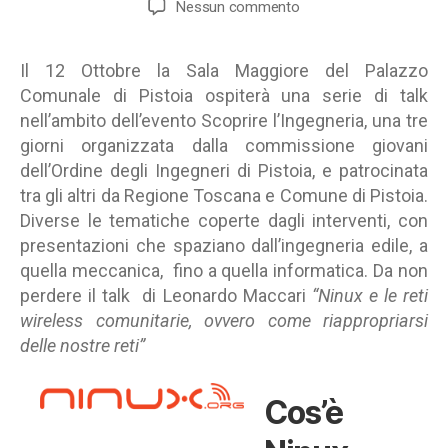
su
Nessun commento
Il
12
Il 12 Ottobre la Sala Maggiore del Palazzo
Ottobre
Comunale di Pistoia ospiterà una serie di talk
a
Scoprire
nell’ambito dell’evento Scoprire l’Ingegneria, una tre
l’Ingegneria
giorni organizzata dalla commissione giovani
si
dell’Ordine degli Ingegneri di Pistoia, e patrocinata
parla
tra gli altri da Regione Toscana e Comune di Pistoia.
di
Diverse le tematiche coperte dagli interventi, con
Ninux
presentazioni che spaziano dall’ingegneria edile, a
quella meccanica, fino a quella informatica. Da non
perdere il talk di Leonardo Maccari
“Ninux e le reti
wireless comunitarie, ovvero come riappropriarsi
delle nostre reti”
Cos’è