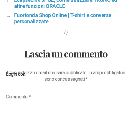
altre funzioni ORACLE
→
Fuorionda Shop Online | T-shirt e converse
personalizzate
Lascia un commento
Il tuo indirizzo email non sarà pubblicato.
I campi obbligatori
Login con:
sono contrassegnati
*
Commento
*