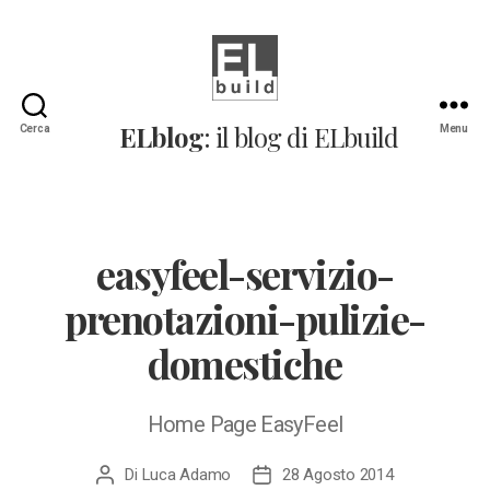
ELblog:
ELblog
: il blog di ELbuild
Cerca
Menu
Il
blog
di
ELbuild
easyfeel-servizio-
prenotazioni-pulizie-
domestiche
Home Page EasyFeel
Di
Luca Adamo
28 Agosto 2014
Autore
Data