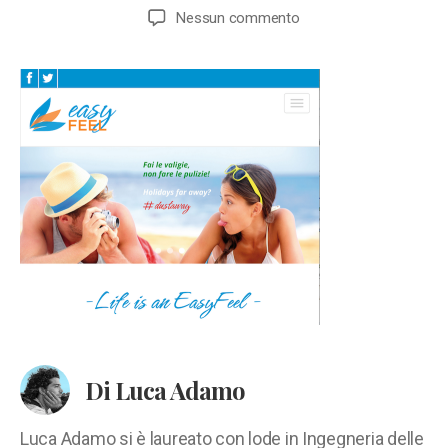
articolo
dell'articolo
su
Nessun commento
easyfeel-
servizio-
prenotazioni-
pulizie-
domestiche
Di Luca Adamo
Luca Adamo si è laureato con lode in Ingegneria delle