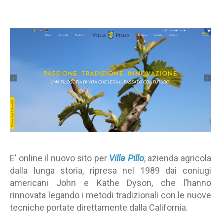
online
un
nuovo
sito
per
Villa
Pillo
E’ online il nuovo sito per
Villa Pillo
, azienda agricola
dalla lunga storia, ripresa nel 1989 dai coniugi
americani John e Kathe Dyson, che l’hanno
rinnovata legando i metodi tradizionali con le nuove
tecniche portate direttamente dalla California.