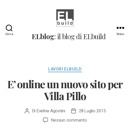
ELblog:
ELblog
: il blog di ELbuild
Cerca
Menu
Il
blog
di
ELbuild
Categorie
LAVORI ELBUILD
E’ online un nuovo sito per
Villa Pillo
Di
Evelina Agostini
28 Luglio 2015
Autore
Data
articolo
dell'articolo
su
Nessun commento
E’