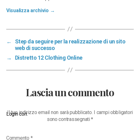
Visualizza archivio
→
←
Step da seguire per la realizzazione di un sito
web di successo
→
Distretto 12 Clothing Online
Lascia un commento
Il tuo indirizzo email non sarà pubblicato.
I campi obbligatori
Login con:
sono contrassegnati
*
Commento
*