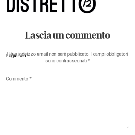
Abbigliamento
Uomo
Lascia un commento
Il tuo indirizzo email non sarà pubblicato.
I campi obbligatori
Login con:
sono contrassegnati
*
Commento
*