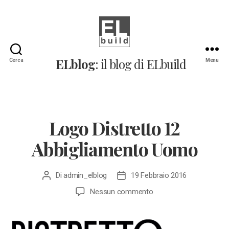
ELblog:
ELblog
: il blog di ELbuild
Cerca
Menu
Il
blog
di
ELbuild
Logo Distretto 12
Abbigliamento Uomo
Di
admin_elblog
19 Febbraio 2016
Autore
Data
articolo
dell'articolo
su
Nessun commento
Logo
Distretto
12