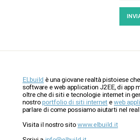
ELbuild
è una giovane realtà pistoiese che
software e web application J2EE, di app m
oltre che di siti e tecnologie internet in ge
nostro
portfolio di siti internet
e
web appl
parlare di come possiamo aiutarti nel reali
Visita il nostro sito
www.elbuild.it
Scrivi a
info@elbuild.it