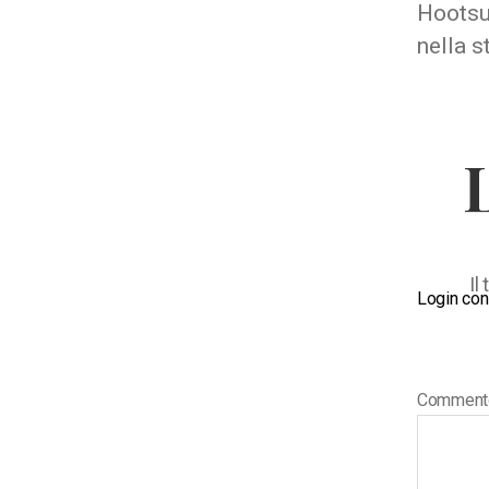
Hootsui
nella s
Il
Login con
Commen