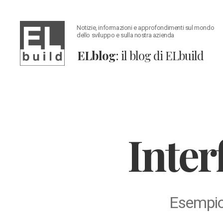
Notizie, informazioni e approfondimenti sul mondo
dello sviluppo e sulla nostra azienda
ELblog
: il blog di ELbuild
ELblog:
Il
blog
di
ELbuild
Inter
Esempio 