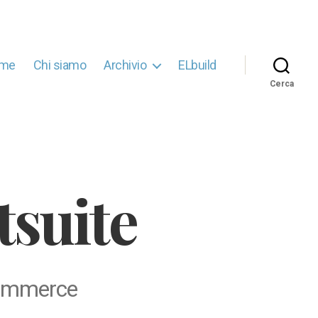
me
Chi siamo
Archivio
ELbuild
Cerca
tsuite
-commerce