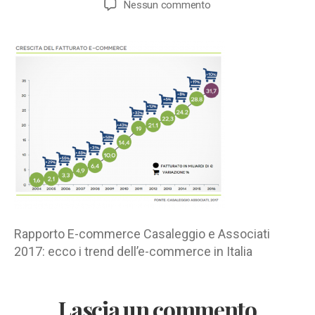
su
Nessun commento
Crescita
fatturato
e-
commerce
in
Italia
Rapporto E-commerce Casaleggio e Associati
2017: ecco i trend dell’e-commerce in Italia
Lascia un commento