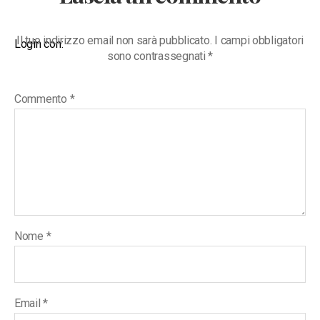
Il tuo indirizzo email non sarà pubblicato.
I campi obbligatori
Login con:
sono contrassegnati
*
Commento
*
Nome
*
Email
*