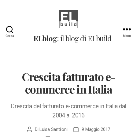
ELblog:
ELblog
: il blog di ELbuild
Cerca
Menu
Il
blog
di
ELbuild
Crescita fatturato e-
commerce in Italia
Crescita del fatturato e-commerce in Italia dal
2004 al 2016
Di
Luisa Santiloni
9 Maggio 2017
Autore
Data
articolo
dell'articolo