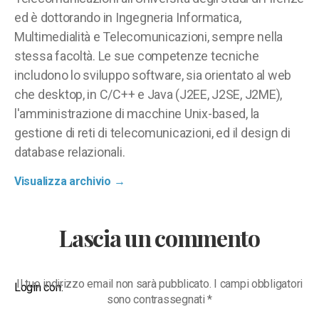
ed è dottorando in Ingegneria Informatica,
Multimedialità e Telecomunicazioni, sempre nella
stessa facoltà. Le sue competenze tecniche
includono lo sviluppo software, sia orientato al web
che desktop, in C/C++ e Java (J2EE, J2SE, J2ME),
l'amministrazione di macchine Unix-based, la
gestione di reti di telecomunicazioni, ed il design di
database relazionali.
Visualizza archivio
→
Lascia un commento
Il tuo indirizzo email non sarà pubblicato.
I campi obbligatori
Login con:
sono contrassegnati
*