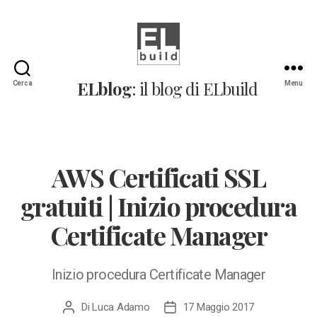
ELblog:
ELblog
: il blog di ELbuild
Cerca
Menu
Il
blog
di
ELbuild
AWS Certificati SSL
gratuiti | Inizio procedura
Certificate Manager
Inizio procedura Certificate Manager
Di
Luca Adamo
17 Maggio 2017
Autore
Data