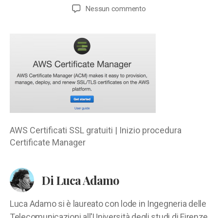
articolo
dell'articolo
su
Nessun commento
AWS
Certificati
SSL
gratuiti
|
Inizio
procedura
Certificate
Manager
AWS Certificati SSL gratuiti | Inizio procedura
Certificate Manager
Di Luca Adamo
Luca Adamo si è laureato con lode in Ingegneria delle
Telecomunicazioni all'Università degli studi di Firenze