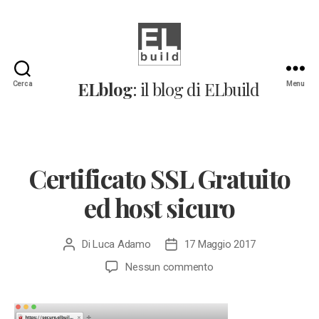
ELblog:
ELblog
: il blog di ELbuild
Cerca
Menu
Il
blog
di
ELbuild
Certificato SSL Gratuito
ed host sicuro
Di
Luca Adamo
17 Maggio 2017
Autore
Data
articolo
dell'articolo
su
Nessun commento
Certificato
SSL
Gratuito