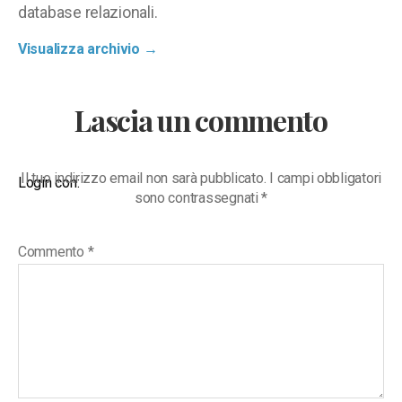
database relazionali.
Visualizza archivio
→
Lascia un commento
Il tuo indirizzo email non sarà pubblicato.
I campi obbligatori
Login con:
sono contrassegnati
*
Commento
*