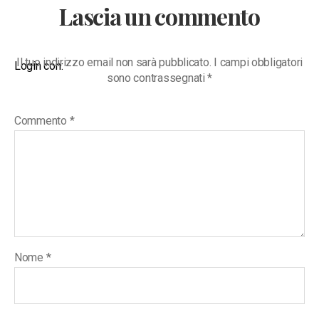
Lascia un commento
Il tuo indirizzo email non sarà pubblicato.
I campi obbligatori
Login con:
sono contrassegnati
*
Commento
*
Nome
*