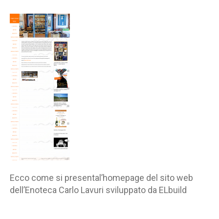
sito
web
Enoteca
Carlo
Lavuri
Ecco come si presental’homepage del sito web
dell’Enoteca Carlo Lavuri sviluppato da ELbuild