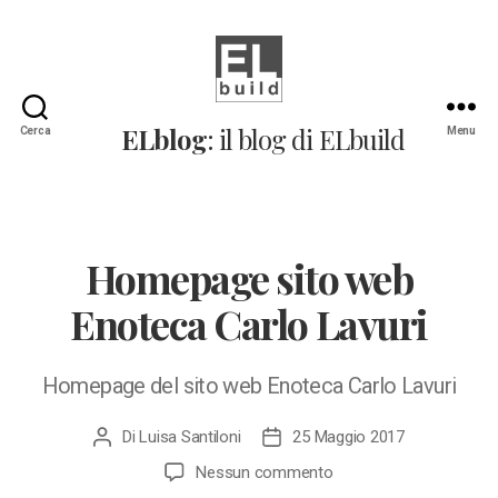
ELblog:
ELblog
: il blog di ELbuild
Cerca
Menu
Il
blog
di
ELbuild
Homepage sito web
Enoteca Carlo Lavuri
Homepage del sito web Enoteca Carlo Lavuri
Di
Luisa Santiloni
25 Maggio 2017
Autore
Data
articolo
dell'articolo
su
Nessun commento
Homepage