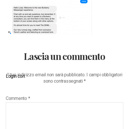
Lascia un commento
Il tuo indirizzo email non sarà pubblicato.
I campi obbligatori
Login con:
sono contrassegnati
*
Commento
*