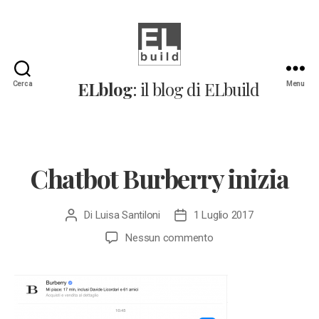
ELblog:
ELblog
: il blog di ELbuild
Cerca
Menu
Il
blog
di
ELbuild
Chatbot Burberry inizia
Di
Luisa Santiloni
1 Luglio 2017
Autore
Data
articolo
dell'articolo
su
Nessun commento
Chatbot
Burberry
inizia