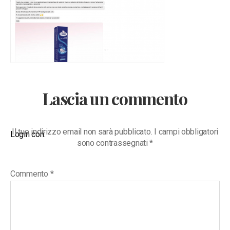
Lascia un commento
Il tuo indirizzo email non sarà pubblicato.
I campi obbligatori
Login con:
sono contrassegnati
*
Commento
*