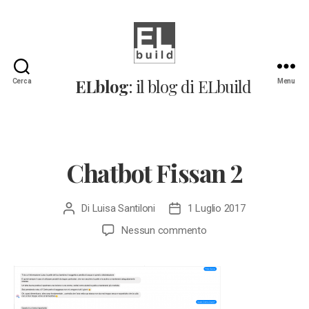
ELblog:
ELblog
: il blog di ELbuild
Cerca
Menu
Il
blog
di
ELbuild
Chatbot Fissan 2
Di
Luisa Santiloni
1 Luglio 2017
Autore
Data
articolo
dell'articolo
su
Nessun commento
Chatbot
Fissan
2