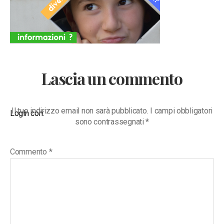
Lascia un commento
Il tuo indirizzo email non sarà pubblicato.
I campi obbligatori
Login con:
sono contrassegnati
*
Commento
*