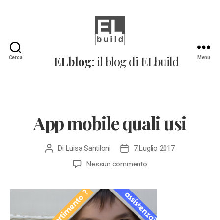
ELblog:
ELblog
: il blog di ELbuild
Cerca
Menu
Il
blog
di
ELbuild
App mobile quali usi
Di
Luisa Santiloni
7 Luglio 2017
Autore
Data
articolo
dell'articolo
su
Nessun commento
App
mobile
quali
usi