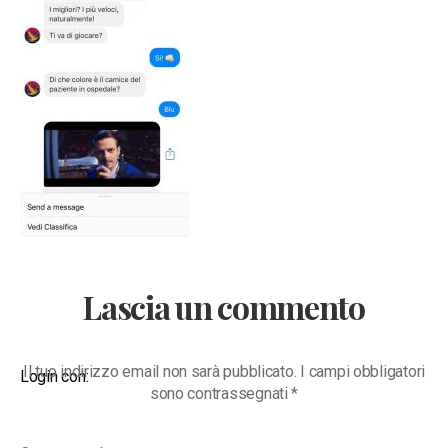
Lascia un commento
Il tuo indirizzo email non sarà pubblicato.
I campi obbligatori
Login con:
sono contrassegnati
*