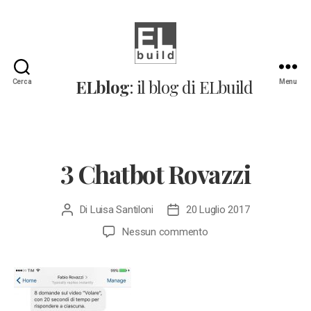
ELblog:
ELblog
: il blog di ELbuild
Cerca
Menu
Il
blog
di
ELbuild
3 Chatbot Rovazzi
Di
Luisa Santiloni
20 Luglio 2017
Autore
Data
articolo
dell'articolo
su
Nessun commento
3
Chatbot
Rovazzi