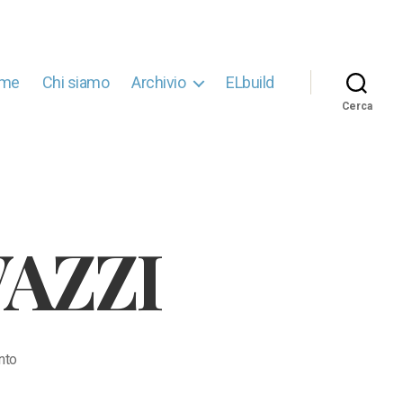
me
Chi siamo
Archivio
ELbuild
Cerca
AZZI
su
nto
6
CHATBOT