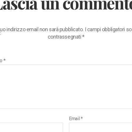
Lascia un comment
 tuo indirizzo email non sarà pubblicato.
I campi obbligatori s
:
contrassegnati
*
to
*
Email
*