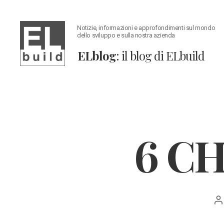
Notizie, informazioni e approfondimenti sul mondo
dello sviluppo e sulla nostra azienda
ELblog
: il blog di ELbuild
ELblog:
Il
blog
di
ELbuild
6 C
A
a