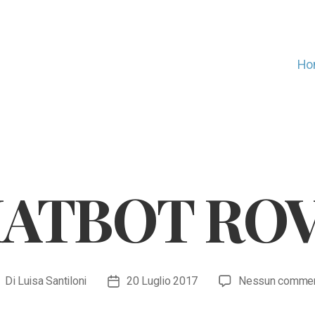
Ho
HATBOT ROV
Di
Luisa Santiloni
20 Luglio 2017
Nessun comme
utore
Data
rticolo
dell'articolo