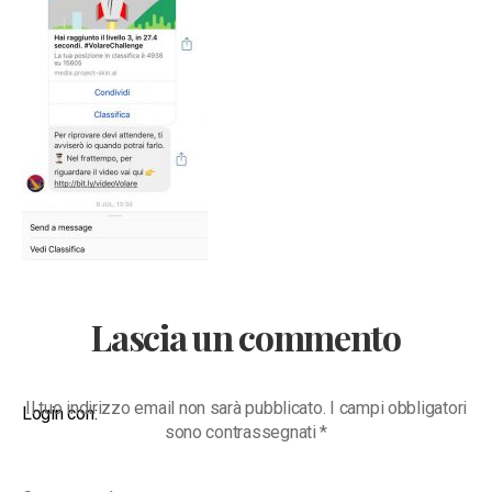
Lascia un commento
Il tuo indirizzo email non sarà pubblicato.
I campi obbligatori
Login con:
sono contrassegnati
*