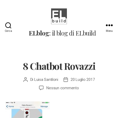
ELblog:
ELblog
: il blog di ELbuild
Cerca
Menu
Il
blog
di
ELbuild
8 Chatbot Rovazzi
Di
Luisa Santiloni
20 Luglio 2017
Autore
Data
articolo
dell'articolo
su
Nessun commento
8
Chatbot
Rovazzi