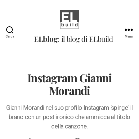
ELblog:
ELblog
: il blog di ELbuild
Cerca
Menu
Il
blog
di
ELbuild
Instagram Gianni
Morandi
Gianni Morandi nel suo profilo Instagram ‘spinge’ il
brano con un post ironico che ammicca al titolo
della canzone.