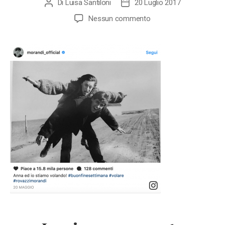
Di
Luisa Santiloni
20 Luglio 2017
Autore
Data
articolo
dell'articolo
su
Nessun commento
Instagram
Gianni
Morandi