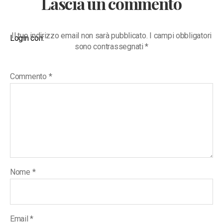
Lascia un commento
Il tuo indirizzo email non sarà pubblicato.
I campi obbligatori
Login con:
sono contrassegnati
*
Commento
*
Nome
*
Email
*