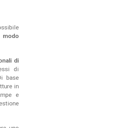
ossibile
n modo
nali di
essi di
Di base
tture in
tampe e
estione