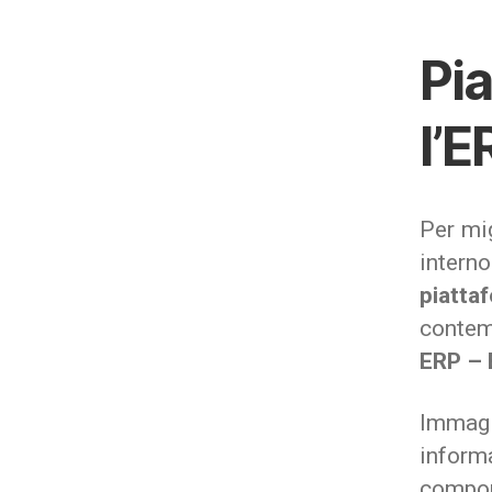
Pi
l’E
Per mig
intern
piatta
contem
ERP – 
Immagi
informa
compone