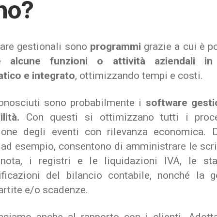
no?
ware gestionali sono
programmi
grazie a cui è p
re alcune funzioni o attività aziendali i
tico e integrato
, ottimizzando tempi e costi.
conosciuti sono probabilmente i
software gestio
ilità.
Con questi si ottimizzano tutti i proc
zione degli eventi con rilevanza economica. 
 ad esempio, consentono di amministrare le scri
nota, i registri e le liquidazioni IVA, le s
sificazioni del bilancio contabile, nonché la g
artite e/o scadenze.