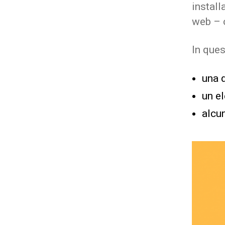
install
web – c
In ques
una d
un el
alcu