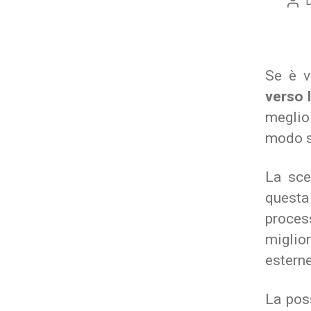
Aut
arti
Se è v
verso 
meglio
modo su
La sce
questa
proces
miglio
esterne
La poss