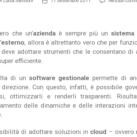
Di
Luisa Santiloni
17 Settembre 2017
Nessun com
ore
Data
colo
dell'articolo
ero che un’
azienda
è sempre più un
sistema
l’esterno
, allora è altrettanto vero che per funzi
 deve adottare strumenti che le consentano di a
per efficiente.
lta di un
software gestionale
permette di an
 direzione.
Con questo, infatti, è possibile gov
si, ottimizzarli e renderli trasparenti. Risult
ramento delle dinamiche e delle interazioni int
.
ibilità di adottare soluzioni in
cloud
–
ovvero 