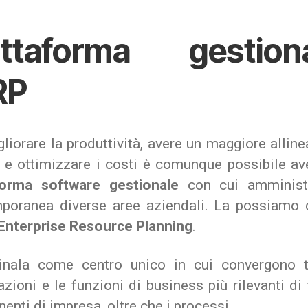
attaforma gestiona
RP
liorare la produttività, avere un maggiore alli
o e ottimizzare i costi è comunque possibile av
forma software gestionale
con cui amministr
poranea diverse aree aziendali. La possiamo d
Enterprise Resource Planning
.
nala come centro unico in cui convergono t
zioni e le funzioni di business più rilevanti di 
nti di impresa, oltre che i processi.