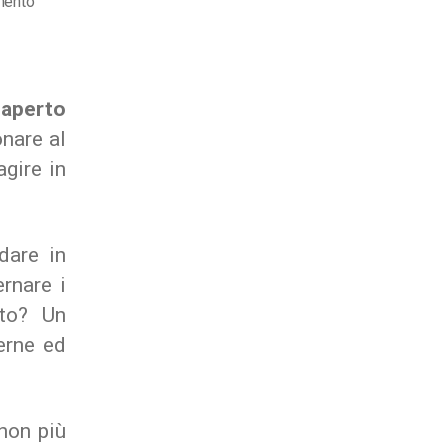
su
mento
Quale
gestionale
scegliere?
 aperto
onare al
gire in
dare in
ernare i
ato? Un
erne ed
non più