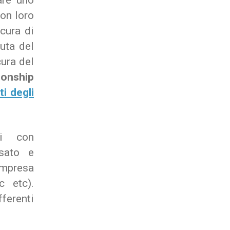
are uno
con loro
cura di
nuta del
cura del
onship
i degli
li con
nsato e
mpresa
c etc).
ferenti