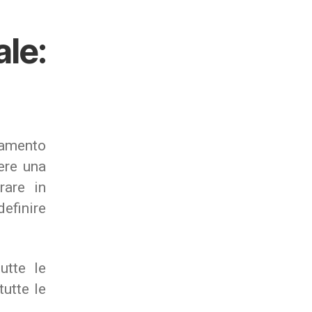
le:
neamento
ere una
are in
efinire
utte le
tutte le