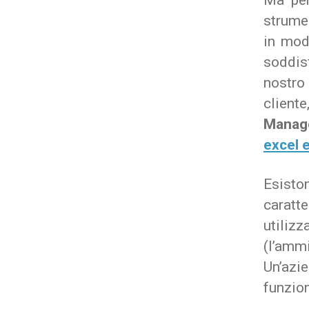
Ma pen
strumen
in mod
soddisf
nostro 
clien
Manag
excel e
Esist
caratt
utili
(l’amm
Un’azi
funzion