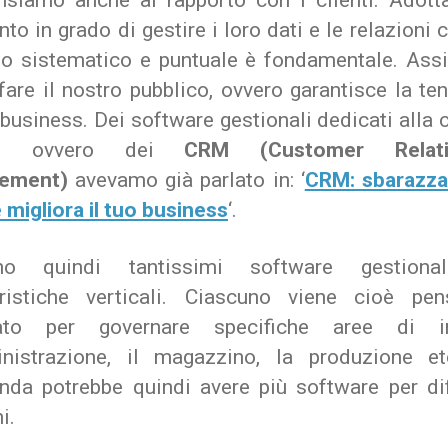
siamo anche al rapporto con i clienti. Adott
to in grado di gestire i loro dati e le relazioni 
o sistematico e puntuale è fondamentale. Assi
are il nostro pubblico, ovvero garantisce la te
business. Dei software gestionali dedicati alla 
te, ovvero dei
CRM (Customer Relati
ement)
avevamo già parlato in: ‘
CRM: sbarazzat
 migliora il tuo business
‘.
ono quindi tantissimi software gestiona
eristiche verticali. Ciascuno viene cioè pe
zzato per governare specifiche aree di i
inistrazione, il magazzino, la produzione et
enda potrebbe quindi avere più software per dif
i.