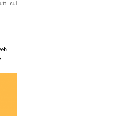
utti sul
web
e