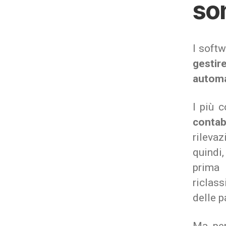
so
I soft
gesti
automa
I più 
contab
rileva
quindi,
prima 
riclas
delle p