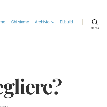
me
Chi siamo
Archivio
ELbuild
Cerca
egliere?