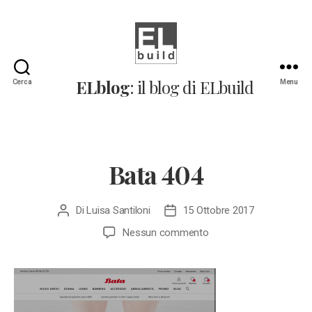
ELblog:
ELblog
: il blog di ELbuild
Cerca
Menu
Il
blog
di
ELbuild
Bata 404
Di
Luisa Santiloni
15 Ottobre 2017
Autore
Data
articolo
dell'articolo
su
Nessun commento
Bata
404