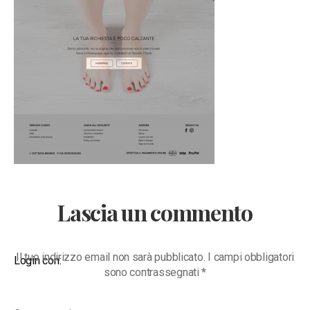
Lascia un commento
Il tuo indirizzo email non sarà pubblicato.
I campi obbligatori
Login con:
sono contrassegnati
*