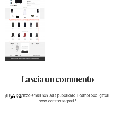
Lascia un commento
Il tuo indirizzo email non sarà pubblicato.
I campi obbligatori
Login con:
sono contrassegnati
*