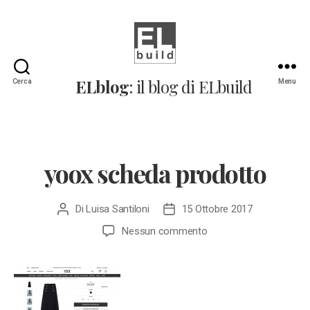
ELblog:
ELblog
: il blog di ELbuild
Cerca
Menu
Il
blog
di
ELbuild
yoox scheda prodotto
Di
Luisa Santiloni
15 Ottobre 2017
Autore
Data
articolo
dell'articolo
su
Nessun commento
yoox
scheda
prodotto