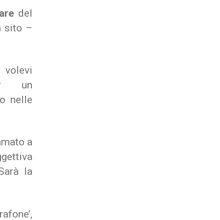
commerce
are
del
 sito –
 volevi
er un
o nelle
iamato a
gettiva
Sarà la
rafone’,