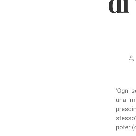
di
Au
ar
‘
Ogni s
una ma
prescin
stesso
poter (