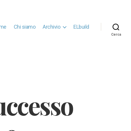
me
Chi siamo
Archivio
ELbuild
Cerca
uccesso