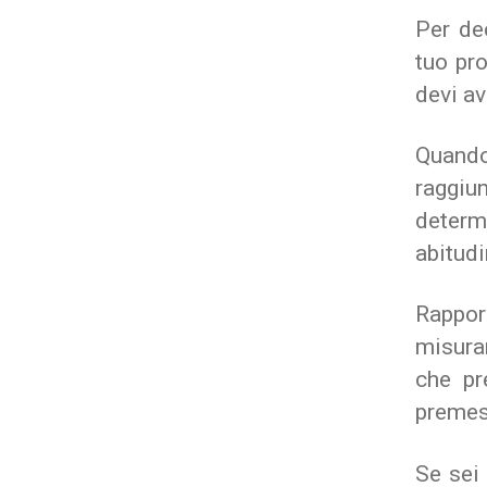
Per de
tuo pr
devi av
Quando
ragg
determ
abitudi
Rapport
misura
che pr
premess
Se sei 