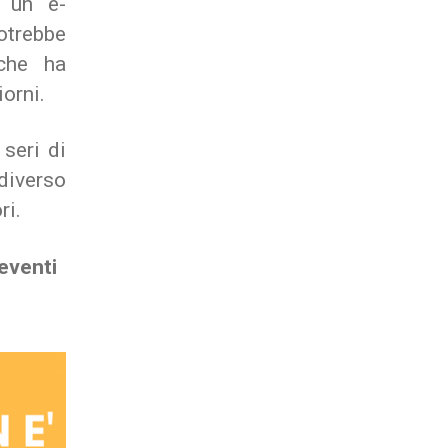
i un e-
otrebbe
che ha
orni.
seri di
iverso
ri.
 eventi