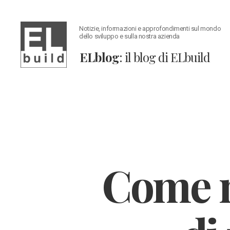
Notizie, informazioni e approfondimenti sul mondo
dello sviluppo e sulla nostra azienda
ELblog
: il blog di ELbuild
ELblog:
Il
blog
di
ELbuild
Come m