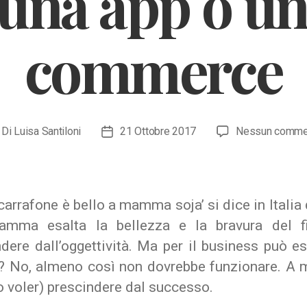
 una app o un
commerce
Di
Luisa Santiloni
21 Ottobre 2017
Nessun comme
tore
Data
ticolo
dell'articolo
carrafone è bello a mamma soja’ si dice in Itali
mma esalta la bellezza e la bravura del fi
dere dall’oggettività. Ma per il business può e
? No, almeno così non dovrebbe funzionare. A 
o voler) prescindere dal successo.