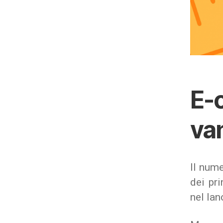
E-
va
Il nume
dei pri
nel lan