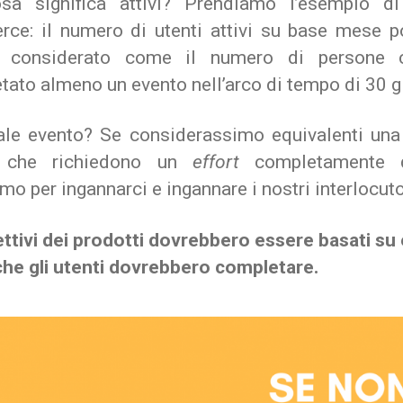
a significa attivi? Prendiamo l’esempio d
ce: il numero di utenti attivi su base mese p
e considerato come il numero di persone 
ato almeno un evento nell’arco di tempo di 30 gi
le evento? Se considerassimo equivalenti una 
i che richiedono un
effort
completamente d
mo per ingannarci e ingannare i nostri interlocuto
ettivi dei prodotti dovrebbero essere basati su
i che gli utenti dovrebbero completare.