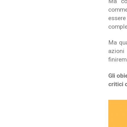
Ma cos
commer
esser
complet
Ma qua
azion
finirem
Gli obi
critic