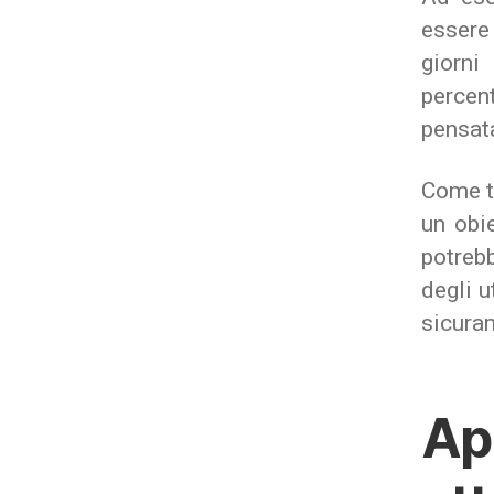
essere
giorni
percen
pensata
Come ti
un obie
potreb
degli u
sicuram
Ap