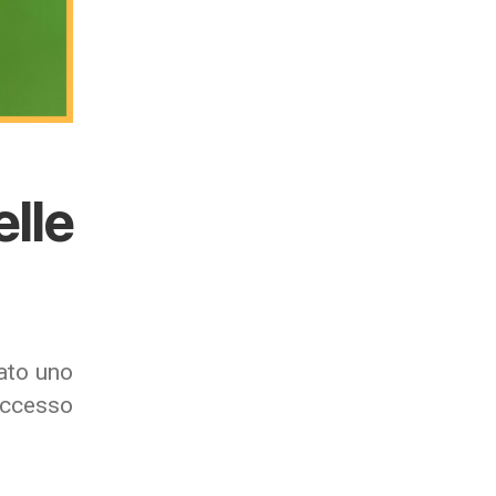
lle
rato uno
successo