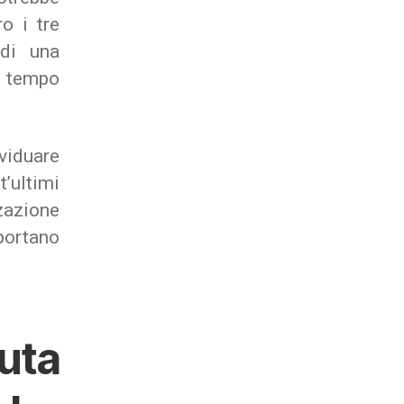
o i tre
 di una
a tempo
ividuare
t’ultimi
zazione
mportano
uta