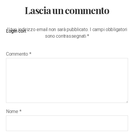
Lascia un commento
Il tuo indirizzo email non sarà pubblicato.
I campi obbligatori
Login con:
sono contrassegnati
*
Commento
*
Nome
*