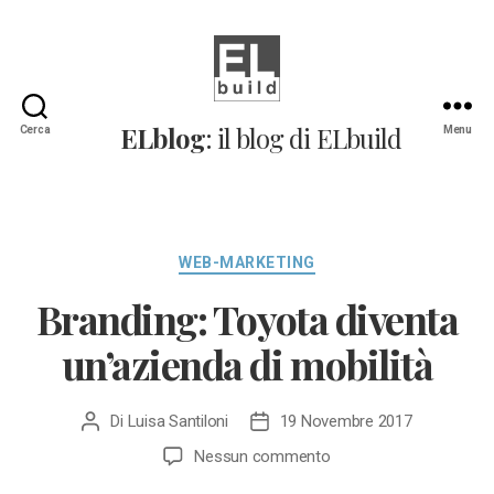
ELblog:
ELblog
: il blog di ELbuild
Cerca
Menu
Il
blog
di
ELbuild
Categorie
WEB-MARKETING
Branding: Toyota diventa
un’azienda di mobilità
Di
Luisa Santiloni
19 Novembre 2017
Autore
Data
articolo
dell'articolo
su
Nessun commento
Branding: