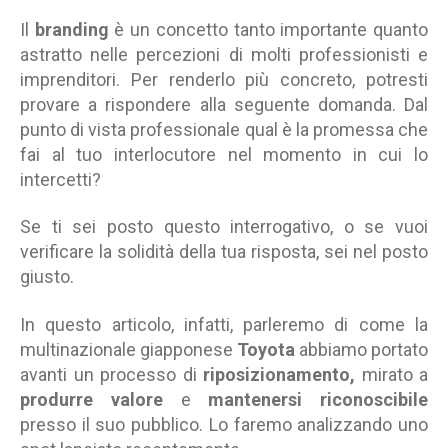
Toyota
Il
branding
è un concetto tanto importante quanto
diventa
astratto nelle percezioni di molti professionisti e
un’azienda
di
imprenditori. Per renderlo più concreto, potresti
mobilità
provare a rispondere alla seguente domanda. Dal
punto di vista professionale qual è la promessa che
fai al tuo interlocutore nel momento in cui lo
intercetti?
Se ti sei posto questo interrogativo, o se vuoi
verificare la solidità della tua risposta, sei nel posto
giusto.
In questo articolo, infatti, parleremo di come la
multinazionale giapponese
Toyota
abbiamo portato
avanti un processo di
riposizionamento
,
mirato a
produrre valore
e
mantenersi riconoscibile
presso il suo pubblico. Lo faremo analizzando uno