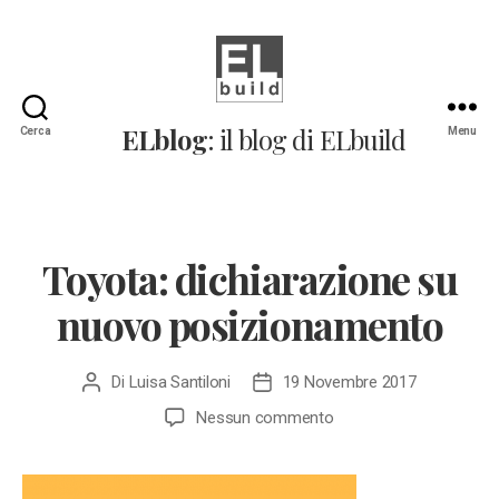
ELblog:
ELblog
: il blog di ELbuild
Cerca
Menu
Il
blog
di
ELbuild
Toyota: dichiarazione su
nuovo posizionamento
Di
Luisa Santiloni
19 Novembre 2017
Autore
Data
articolo
dell'articolo
su
Nessun commento
Toyota:
dichiarazione
su