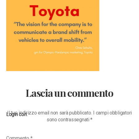
nuovo
posizionamento
Lascia un commento
Il tuo indirizzo email non sarà pubblicato.
I campi obbligatori
Login con:
sono contrassegnati
*
Commento
*