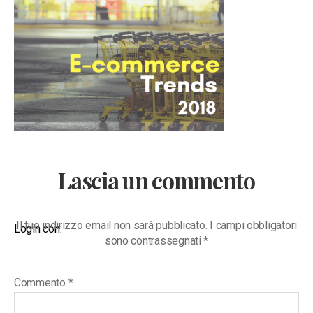
Lascia un commento
Il tuo indirizzo email non sarà pubblicato.
I campi obbligatori
Login con:
sono contrassegnati
*
Commento
*