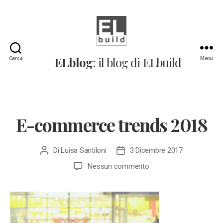
ELblog:
ELblog
: il blog di ELbuild
Cerca
Menu
Il
blog
di
ELbuild
E-commerce trends 2018
Di
Luisa Santiloni
3 Dicembre 2017
Autore
Data
articolo
dell'articolo
su
Nessun commento
E-
commerce
trends
2018