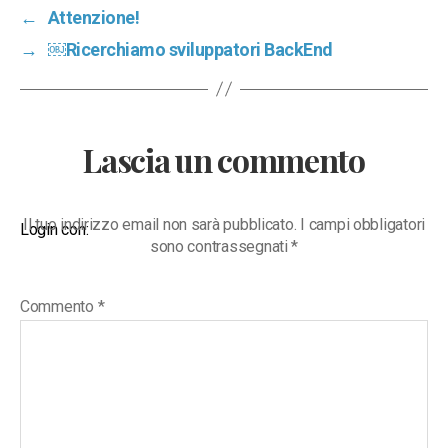
←
Attenzione!
→
￼Ricerchiamo sviluppatori BackEnd
Lascia un commento
Il tuo indirizzo email non sarà pubblicato.
I campi obbligatori
Login con:
sono contrassegnati
*
Commento
*