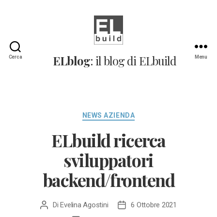
ELblog:
ELblog
: il blog di ELbuild
Cerca
Menu
Il
blog
di
ELbuild
Categorie
NEWS AZIENDA
ELbuild ricerca
sviluppatori
backend/frontend
Di
Evelina Agostini
6 Ottobre 2021
Autore
Data
articolo
dell'articolo