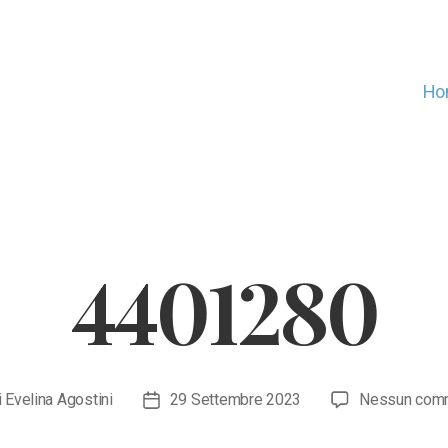
Ho
4401280
i
Evelina Agostini
29 Settembre 2023
Nessun com
re
Data
olo
dell'articolo