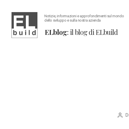
Notizie, informazioni e approfondimenti sul mondo
dello sviluppo e sulla nostra azienda
ELblog
: il blog di ELbuild
ELblog:
Il
blog
di
ELbuild
D
Auto
artic