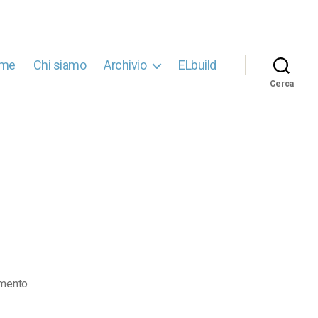
me
Chi siamo
Archivio
ELbuild
Cerca
su
mento
4401280