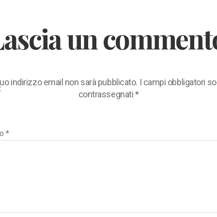
Lascia un comment
 tuo indirizzo email non sarà pubblicato.
I campi obbligatori s
:
contrassegnati
*
to
*