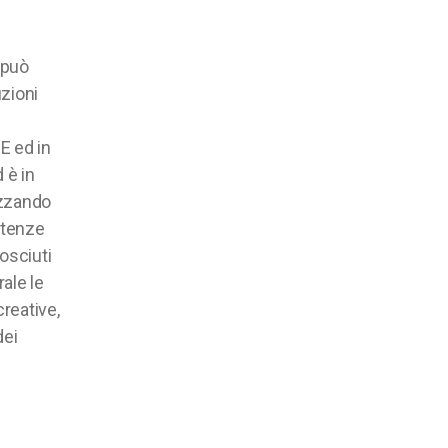
 può
zioni
E ed in
 è in
izzando
etenze
osciuti
ale le
creative,
dei