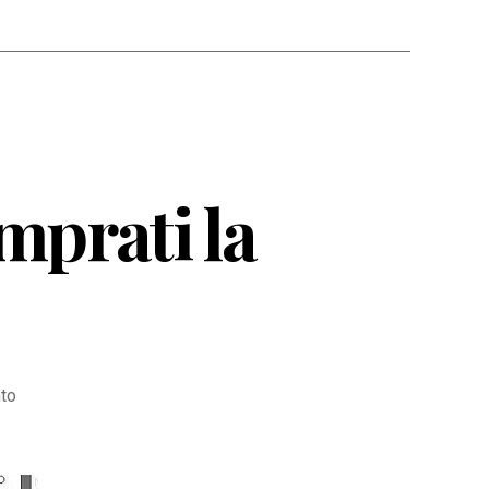
mprati la
su
to
Facebook
Highlight
–