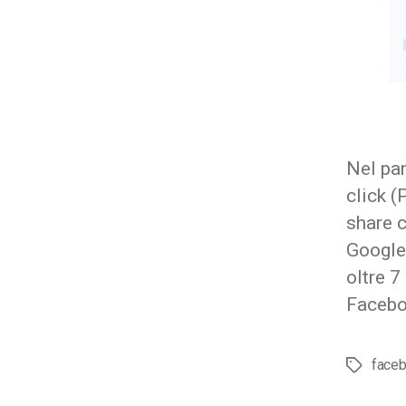
Nel pan
click 
share c
Google
oltre 7
Facebo
face
Tag