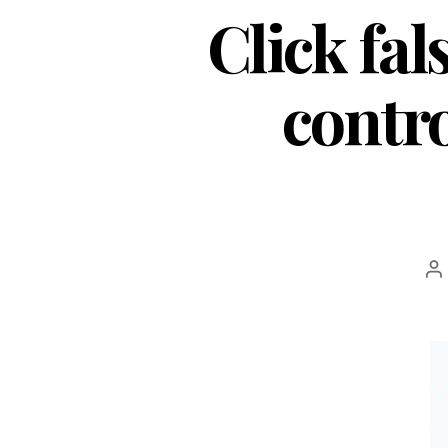
Click fal
contro
Au
ar