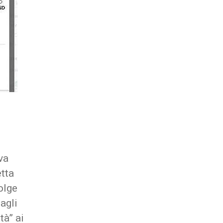
Comprati
la
popolarità
va
tta
olge
agli
tà” ai