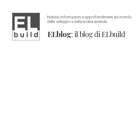
Notizie, informazioni e approfondimenti sul mondo
dello sviluppo e sulla nostra azienda
ELblog
: il blog di ELbuild
ELblog:
Il
blog
di
ELbuild