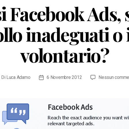
si Facebook Ads, 
llo inadeguati o i
volontario?
Di
Luca Adamo
6 Novembre 2012
Nessun comme
tore
Data
ticolo
dell'articolo