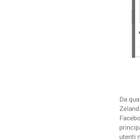
Da qual
Zeland
Faceboo
princip
utenti 