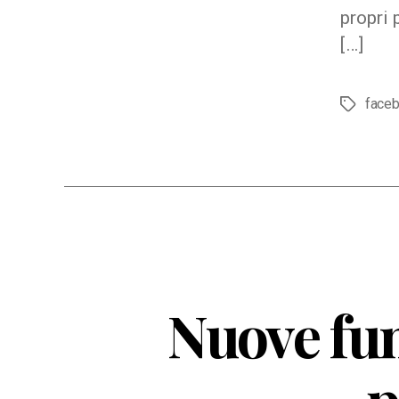
propri 
[…]
face
Tag
Nuove fun
p