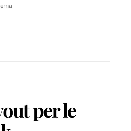
blema
out per le
ok