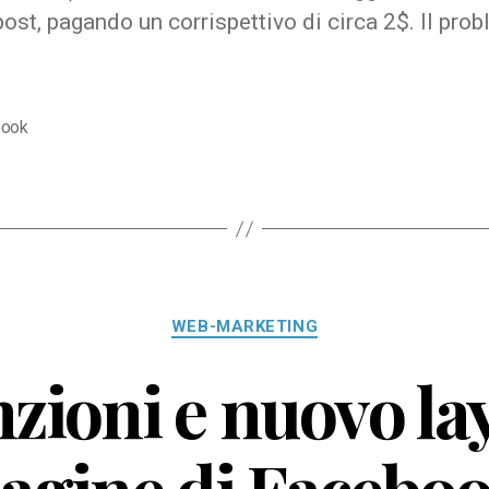
post, pagando un corrispettivo di circa 2$. Il pro
book
Categorie
WEB-MARKETING
zioni e nuovo lay
agine di Facebo