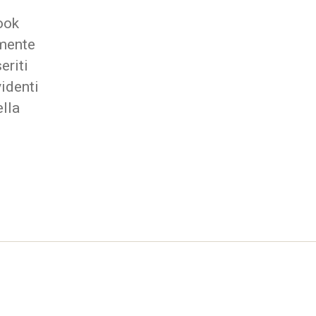
ook
lmente
eriti
identi
ella