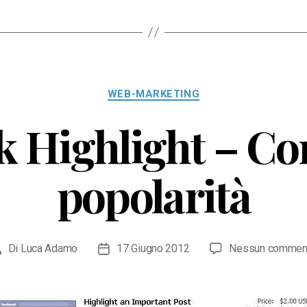
Categorie
WEB-MARKETING
 Highlight – Co
popolarità
Di
Luca Adamo
17 Giugno 2012
Nessun commen
Autore
Data
rticolo
dell'articolo