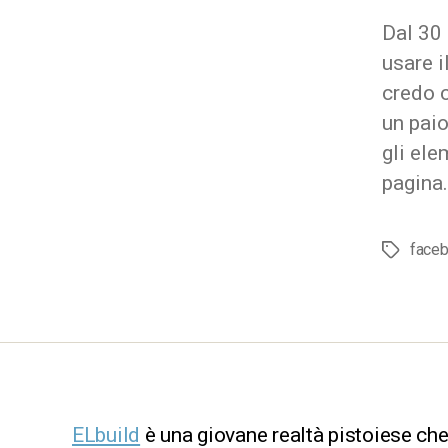
Dal 30 
usare i
credo c
un paio
gli ele
pagina
face
Tag
ELbuild
è una giovane realtà pistoiese che