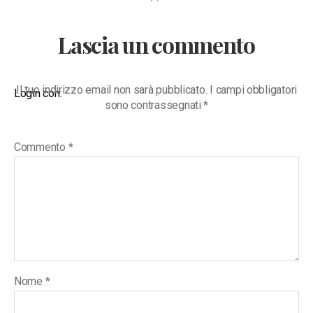
Lascia un commento
Il tuo indirizzo email non sarà pubblicato.
I campi obbligatori
Login con:
sono contrassegnati
*
Commento
*
Nome
*