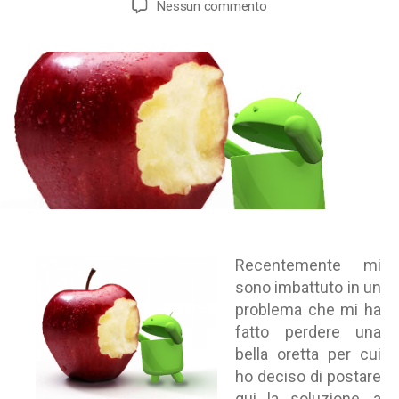
su
Nessun commento
Cosa
fare
se
Android
‘adb
devices’
non
elenca
i
dispositivi
su
Mac
OS
Recentemente mi
X
sono imbattuto in un
problema che mi ha
fatto perdere una
bella oretta per cui
ho deciso di postare
qui la soluzione, a