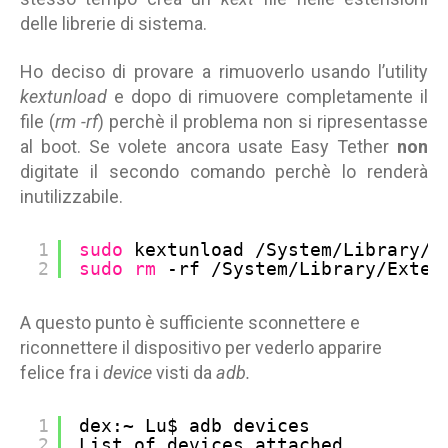
delle librerie di sistema.
Ho deciso di provare a rimuoverlo usando l’utility
kextunload
e dopo di rimuovere completamente il
file (
rm -rf
) perchè il problema non si ripresentasse
al boot. Se volete ancora usate Easy Tether
non
digitate il secondo comando perchè lo renderà
inutilizzabile.
1
sudo
kextunload 
/System/Library/E
2
sudo
rm
-rf 
/System/Library/Exten
A questo punto è sufficiente sconnettere e
riconnettere il dispositivo per vederlo apparire
felice fra i
device
visti da
adb.
1
dex:~ Lu$ adb devices
2
List of devices attached