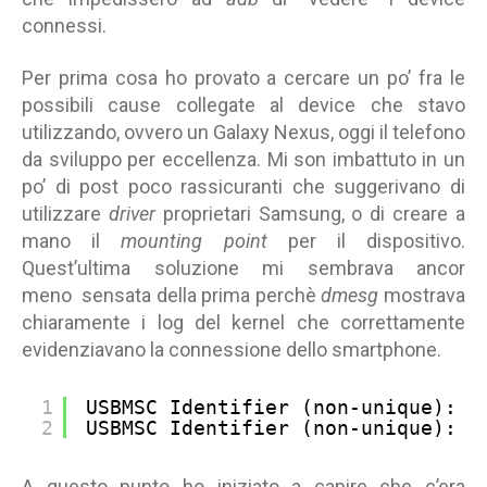
connessi.
Per prima cosa ho provato a cercare un po’ fra le
possibili cause collegate al device che stavo
utilizzando, ovvero un Galaxy Nexus, oggi il telefono
da sviluppo per eccellenza. Mi son imbattuto in un
po’ di post poco rassicuranti che suggerivano di
utilizzare
driver
proprietari Samsung, o di creare a
mano il
mounting point
per il dispositivo.
Quest’ultima soluzione mi sembrava ancor
meno sensata della prima perchè
dmesg
mostrava
chiaramente i log del kernel che correttamente
evidenziavano la connessione dello smartphone.
1
USBMSC Identifier (non-unique): S
2
USBMSC Identifier (non-unique): S
A questo punto ho iniziato a capire che c’era