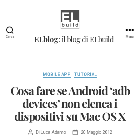
ELblog:
ELblog
: il blog di ELbuild
Cerca
Menu
Il
blog
di
ELbuild
Categorie
MOBILE APP
TUTORIAL
Cosa fare se Android ‘adb
devices’ non elenca i
dispositivi su Mac OS X
Di
Luca Adamo
20 Maggio 2012
Autore
Data
articolo
dell'articolo